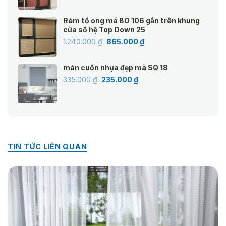
gốc
hiện
là:
tại
Rèm tổ ong mã BO 106 gắn trên khung
945.000 ₫.
là:
cửa sổ hệ Top Down 25
660.000 ₫.
Giá
Giá
1.240.000
₫
865.000
₫
gốc
hiện
là:
tại
màn cuốn nhựa đẹp mã SQ 18
1.240.000 ₫.
là:
Giá
Giá
335.000
₫
235.000
₫
865.000 ₫.
gốc
hiện
là:
tại
335.000 ₫.
là:
235.000 ₫.
TIN TỨC LIÊN QUAN