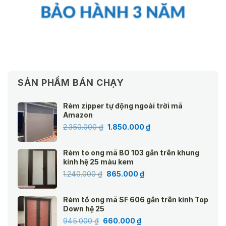
SẢN PHẨM BÁN CHẠY
Rèm zipper tự động ngoài trời mã
Amazon
Giá
Giá
2.350.000
₫
1.850.000
₫
gốc
hiện
là:
tại
Rèm to ong mã BO 103 gắn trên khung
2.350.000 ₫.
là:
kính hệ 25 màu kem
1.850.000 ₫.
Giá
Giá
1.240.000
₫
865.000
₫
gốc
hiện
là:
tại
Rèm tổ ong mã SF 606 gắn trên kính Top
1.240.000 ₫.
là:
Down hệ 25
865.000 ₫.
Giá
Giá
945.000
₫
660.000
₫