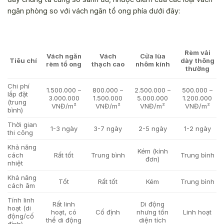
ngăn phòng so với vách ngăn tổ ong phía dưới đây:
Rèm vải
Vách ngăn
Vách
Cửa lùa
Tiêu chí
dày thông
rèm tổ ong
thạch cao
nhôm kính
thường
Chi phí
1.500.000 –
500.000 –
800.000 –
2.500.000 –
lắp đặt
3.000.000
1.200.000
1.500.000
5.000.000
(trung
VNĐ/m²
VNĐ/m²
VNĐ/m²
VNĐ/m²
bình)
Thời gian
1-3 ngày
1-2 ngày
3-7 ngày
2-5 ngày
thi công
Khả năng
Kém (kính
Rất tốt
Trung bình
cách
Trung bình
đơn)
nhiệt
Khả năng
Tốt
Trung bình
Rất tốt
Kém
cách âm
Tính linh
Rất linh
Di động
hoạt (di
hoạt, có
Linh hoạt
Cố định
nhưng tốn
động/cố
thể di động
diện tích