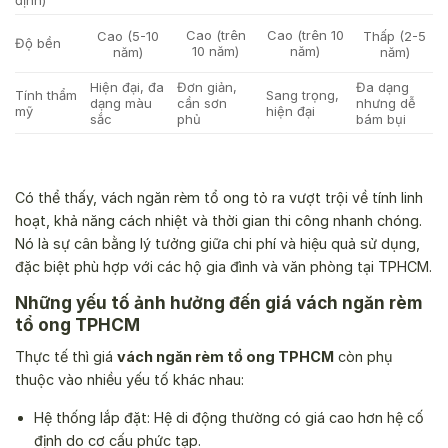
định)
Cao (trên
Cao (trên 10
Cao (5-10
Thấp (2-5
Độ bền
10 năm)
năm)
năm)
năm)
Hiện đại, đa
Đơn giản,
Đa dạng
Tính thẩm
Sang trọng,
dạng màu
cần sơn
nhưng dễ
mỹ
hiện đại
sắc
phủ
bám bụi
Có thể thấy, vách ngăn rèm tổ ong tỏ ra vượt trội về tính linh
hoạt, khả năng cách nhiệt và thời gian thi công nhanh chóng.
Nó là sự cân bằng lý tưởng giữa chi phí và hiệu quả sử dụng,
đặc biệt phù hợp với các hộ gia đình và văn phòng tại TPHCM.
Những yếu tố ảnh hưởng đến giá vách ngăn rèm
tổ ong TPHCM
Thực tế thì giá
vách ngăn rèm tổ ong TPHCM
còn phụ
thuộc vào nhiều yếu tố khác nhau:
Hệ thống lắp đặt: Hệ di động thường có giá cao hơn hệ cố
định do cơ cấu phức tạp.