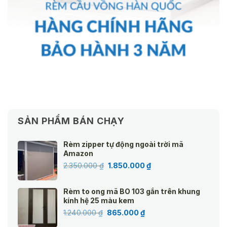
SẢN PHẨM BÁN CHẠY
Rèm zipper tự động ngoài trời mã
Amazon
Giá
Giá
2.350.000
₫
1.850.000
₫
gốc
hiện
là:
tại
Rèm to ong mã BO 103 gắn trên khung
2.350.000 ₫.
là:
kính hệ 25 màu kem
1.850.000 ₫.
Giá
Giá
1.240.000
₫
865.000
₫
gốc
hiện