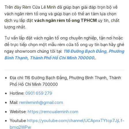
Trên đây Rèm Cửa Lê Minh đã giúp bạn giải đáp trọn bộ về
vách ngăn rèm tổ ong và giúp bạn có thể an tâm lựa chọn
dịch vụ lắp đặt
vách ngăn rèm tổ ong TPHCM
uy tín, chất
lượng nhất.
Tư vấn lắp đặt vách ngăn tổ ong chuyên nghiệp, tận nơi hoặc
để trực tiếp chọn một mẫu rèm cửa tổ ong uy tín bạn hãy ghé
ngay showroom chúng tôi tại:
116 Đường Bạch Đằng, Phường
Bình Thạnh, Thành Phố Hồ Chí Minh 700000
.
Địa chỉ: 116 Đường Bạch Đằng, Phường Bình Thạnh, Thành
Phố Hồ Chí Minh 700000
Hotline:
0901 659 279
Mail:
remleminh@gmail.com
Webitse:
https://remcualeminh.com
Youtube
https://youtube.com/channel/UCApnxTYtcp7JjLf-
bmg2WPw