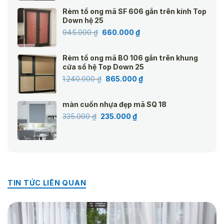
là:
tại
Rèm tổ ong mã SF 606 gắn trên kính Top
1.240.000 ₫.
là:
Down hệ 25
865.000 ₫.
Giá
Giá
945.000
₫
660.000
₫
gốc
hiện
là:
tại
Rèm tổ ong mã BO 106 gắn trên khung
945.000 ₫.
là:
cửa sổ hệ Top Down 25
660.000 ₫.
Giá
Giá
1.240.000
₫
865.000
₫
gốc
hiện
là:
tại
màn cuốn nhựa đẹp mã SQ 18
1.240.000 ₫.
là:
Giá
Giá
335.000
₫
235.000
₫
865.000 ₫.
gốc
hiện
là:
tại
335.000 ₫.
là:
235.000 ₫.
TIN TỨC LIÊN QUAN