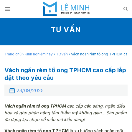
Skip
to
content
TƯ VẤN
Trang chủ
›
Kinh nghiệm hay
›
Tư vấn
›
Vách ngăn rèm tổ ong TPHCM cao c
Vách ngăn rèm tổ ong TPHCM cao cấp lắp
đặt theo yêu cầu
23/09/2025
Vách ngăn rèm tổ ong TPHCM
cao cấp cản sáng, ngăn điều
hòa và góp phần nâng tầm thẩm mỹ không gian… Sản phẩm
đa dạng lựa chọn về mẫu mã kiểu dáng!
Vách ngăn rèm tổ ong TPHCM
là xu hướng vách ngăn mới